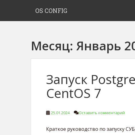
S
OS CONFIG
k
i
p
t
o
Месяц:
Январь 2
m
a
i
n
c
Запуск Postgr
o
n
CentOS 7
t
e
n
25.01.2024
Оставить комментарий
t
Краткое руководство по запуску СУБД