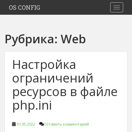
S
OS CONFIG
TOGGLE
k
i
p
t
Рубрика:
Web
o
m
a
i
Настройка
n
c
ограничений
o
n
ресурсов в файле
t
e
php.ini
n
t
01.05.2022
Оставить комментарий