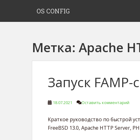
S
OS CONFIG
k
i
p
t
o
Метка:
Apache HT
m
a
i
n
c
Запуск FAMP-
o
n
t
18.07.2021
Оставить комментарий
e
n
t
Краткое руководство по быстрой уст
FreeBSD 13.0, Apache HTTP Server, PH