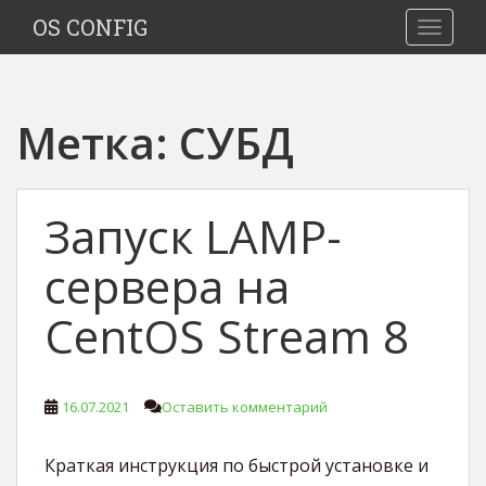
S
OS CONFIG
TOGGLE
k
i
p
t
Метка:
СУБД
o
m
a
i
Запуск LAMP-
n
c
сервера на
o
n
CentOS Stream 8
t
e
n
16.07.2021
Оставить комментарий
t
Краткая инструкция по быстрой установке и