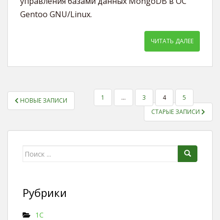
управления базами данных MongoDB в ОС
Gentoo GNU/Linux.
ЧИТАТЬ ДАЛЕЕ
1
…
3
4
5
НОВЫЕ ЗАПИСИ
ПАГИНАЦИЯ ЗАПИСЕЙ
СТАРЫЕ ЗАПИСИ
Поиск для:
Рубрики
1C