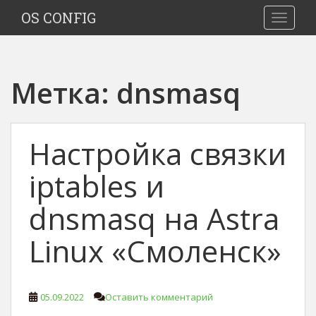
S
OS CONFIG
TOGGLE
k
i
p
t
Метка:
dnsmasq
o
m
a
i
Настройка связки
n
c
iptables и
o
n
dnsmasq на Astra
t
e
Linux «Смоленск»
n
t
05.09.2022
Оставить комментарий