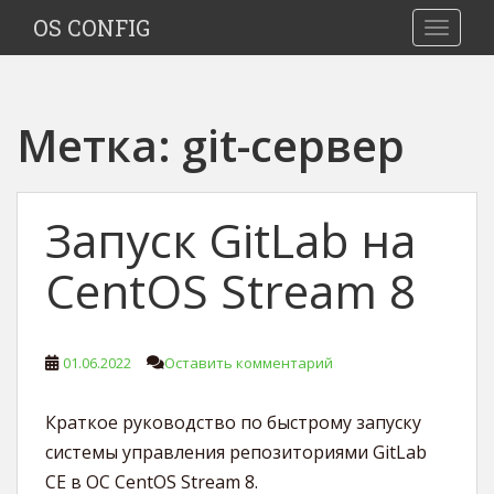
S
OS CONFIG
TOGGLE
k
i
p
t
Метка:
git-сервер
o
m
a
i
Запуск GitLab на
n
c
CentOS Stream 8
o
n
t
01.06.2022
Оставить комментарий
e
n
t
Краткое руководство по быстрому запуску
системы управления репозиториями GitLab
CE в ОС CentOS Stream 8.