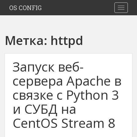
S
OS CONFIG
TOGGLE
k
i
p
t
Метка:
httpd
o
m
a
i
Запуск веб-
n
c
сервера Apache в
o
n
связке с Python 3
t
e
и СУБД на
n
t
CentOS Stream 8