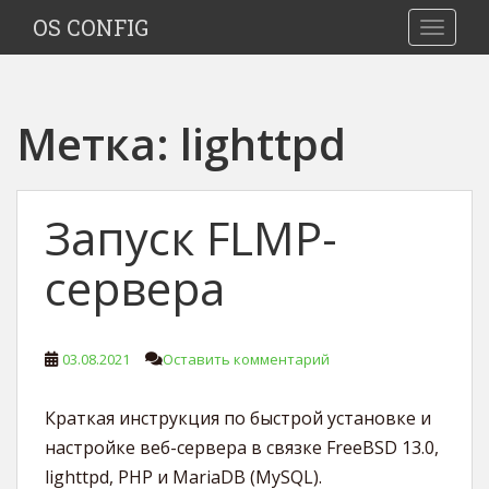
S
OS CONFIG
TOGGLE
k
i
p
t
Метка:
lighttpd
o
m
a
i
Запуск FLMP-
n
c
сервера
o
n
t
03.08.2021
Оставить комментарий
e
n
t
Краткая инструкция по быстрой установке и
настройке веб-сервера в связке FreeBSD 13.0,
lighttpd, PHP и MariaDB (MySQL).