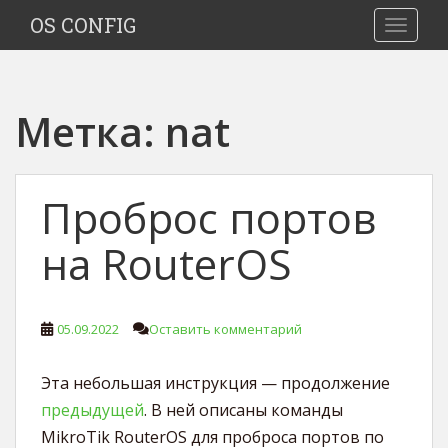
S
OS CONFIG
TOGGLE
k
i
p
t
Метка:
nat
o
m
a
i
Проброс портов
n
c
на RouterOS
o
n
t
05.09.2022
Оставить комментарий
e
n
t
Эта небольшая инструкция — продолжение
предыдущей
. В ней описаны команды
MikroTik RouterOS для проброса портов по