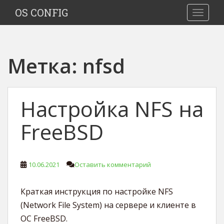
S
OS CONFIG
TOGGLE
k
i
p
t
Метка:
nfsd
o
m
a
i
Настройка NFS на
n
c
FreeBSD
o
n
t
10.06.2021
Оставить комментарий
e
n
t
Краткая инструкция по настройке NFS
(Network File System) на сервере и клиенте в
ОС FreeBSD.