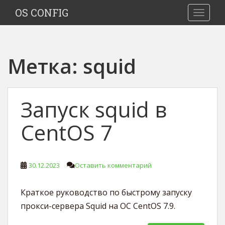
S
OS CONFIG
TOGGLE
k
i
p
t
Метка:
squid
o
m
a
i
Запуск squid в
n
c
CentOS 7
o
n
t
30.12.2023
Оставить комментарий
e
n
t
Краткое руководство по быстрому запуску
прокси-сервера Squid на ОС CentOS 7.9.