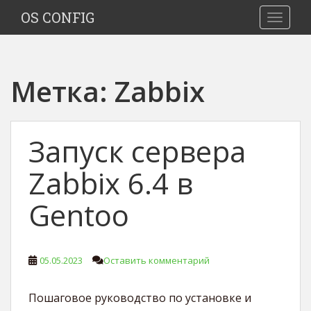
S
OS CONFIG
TOGGLE
k
i
p
t
Метка:
Zabbix
o
m
a
i
Запуск сервера
n
c
Zabbix 6.4 в
o
n
Gentoo
t
e
n
05.05.2023
Оставить комментарий
t
Пошаговое руководство по установке и