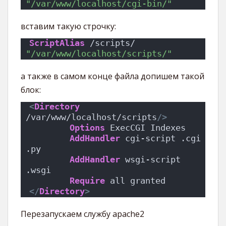
"/var/www/localhost/cgi-bin/"
вставим такую строчку:
ScriptAlias
 /scripts/ 
"/var/www/localhost/scripts/"
а также в самом конце файла допишем такой
блок:
<
Directory
/var/www/localhost/scripts
/>
Options
 ExecCGI Indexes
AddHandler
 cgi-script .cgi 
.py
AddHandler
 wsgi-script 
.wsgi
Require
 all granted
</
Directory
>
Перезапускаем службу apache2