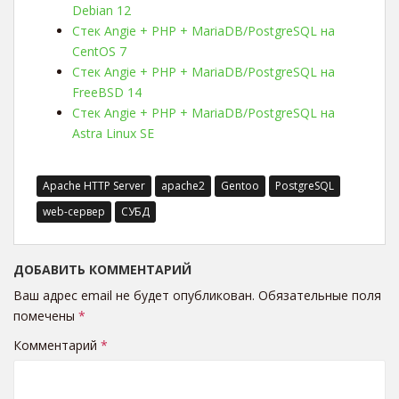
Debian 12
Стек Angie + PHP + MariaDB/PostgreSQL на
CentOS 7
Стек Angie + PHP + MariaDB/PostgreSQL на
FreeBSD 14
Стек Angie + PHP + MariaDB/PostgreSQL на
Astra Linux SE
Apache HTTP Server
apache2
Gentoo
PostgreSQL
web-сервер
СУБД
ДОБАВИТЬ КОММЕНТАРИЙ
Ваш адрес email не будет опубликован.
Обязательные поля
помечены
*
Комментарий
*