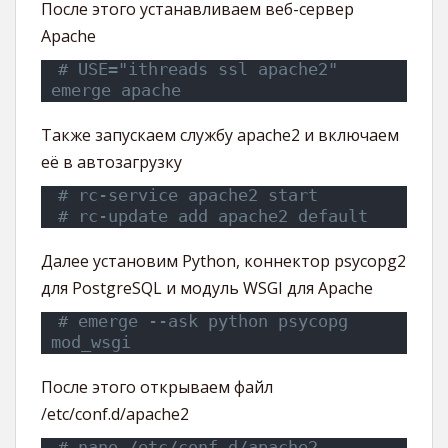
После этого устанавливаем веб-сервер
Apache
# USE="ithreads ssl apache2" 
emerge apache
Также запускаем службу apache2 и включаем
её в автозагрузку
# rc-service apache2 start
# rc-update add apache2 default
Далее установим Python, коннектор psycopg2
для PostgreSQL и модуль WSGI для Apache
# emerge --ask python psycopg 
mod_wsgi
После этого открываем файл
/etc/conf.d/apache2
# nano /etc/conf.d/apache2