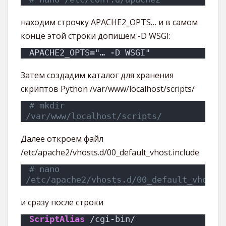
находим строчку APACHE2_OPTS… и в самом
конце этой строки допишем -D WSGI:
APACHE2_OPTS="… -D WSGI"
Затем создадим каталог для хранения
скриптов Python /var/www/localhost/scripts/
# mkdir 
/var/www/localhost/scripts/
Далее откроем файл
/etc/apache2/vhosts.d/00_default_vhost.include
# nano 
/etc/apache2/vhosts.d/00_default_vhost.
и сразу после строки
ScriptAlias
 /cgi-bin/ 