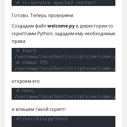
# rc-service apache2 restart
Готово. Теперь проверяем.
Создадим файл
welcome.py
в директории со
скриптами Python, зададим ему необходимые
права
# touch 
/var/www/localhost/scripts/welcome.py
# chmod 755 
/var/www/localhost/scripts/welcome.py
откроем его
# nano 
/var/www/localhost/scripts/welcome.py
и впишем такой скрипт:
#!/usr/bin/python3