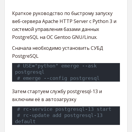
Краткое руководство по быстрому запуску
веб-сервера Apache HTTP Server с Python 3 и
системой управления базами данных
PostgreSQL на ОС Gentoo GNU/Linux.
Сначала необходимо установить СУБД
PostgreSQL
# USE="python" emerge --ask 
postgresql
# emerge --config postgresql
Затем стартуем службу postgresql-13 и
включим её в автозагрузку
# rc-service postgresql-13 start
# rc-update add postgresql-13 
default