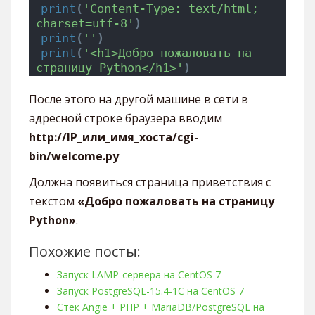
print
(
'Content-Type: text/html; 
charset=utf-8'
)
print
(
''
)
print
(
'<h1>Добро пожаловать на 
страницу Python</h1>'
)
После этого на другой машине в сети в
адресной строке браузера вводим
http://IP_или_имя_хоста/cgi-
bin/welcome.py
Должна появиться страница приветствия с
текстом
«Добро пожаловать на страницу
Python»
.
Похожие посты:
Запуск LAMP-сервера на CentOS 7
Запуск PostgreSQL-15.4-1C на CentOS 7
Стек Angie + PHP + MariaDB/PostgreSQL на