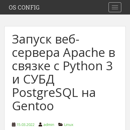
S
OS CONFIG
TOGGLE
k
i
p
t
Запуск веб-
o
m
сервера Apache в
a
i
связке с Python 3
n
c
и СУБД
o
n
PostgreSQL на
t
e
Gentoo
n
t
15.03.2022
admin
Linux