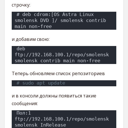
строчку:
# deb cdrom:[OS Astra Linux 
smolensk DVD ]/ smolensk contrib 
main non-free
и добавим свою:
deb 
ftp://192.168.100.1/repo/smolensk 
smolensk contrib main non-free
Теперь обновляем список репозиториев
# sudo apt update
и в консоли должны появиться такие
сообщения:
Пол:1 
ftp://192.168.100.1/repo/smolensk 
smolensk InRelease