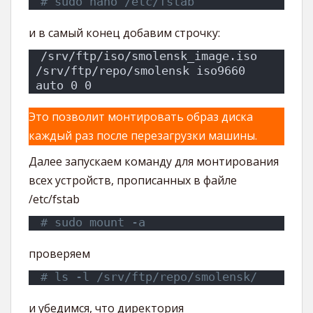
# sudo nano /etc/fstab
и в самый конец добавим строчку:
/srv/ftp/iso/smolensk_image.iso 
/srv/ftp/repo/smolensk iso9660 
auto 0 0
Это позволит монтировать образ диска
каждый раз после перезагрузки машины.
Далее запускаем команду для монтирования
всех устройств, прописанных в файле
/etc/fstab
# sudo mount -a
проверяем
# ls -l /srv/ftp/repo/smolensk/
и убедимся, что директория