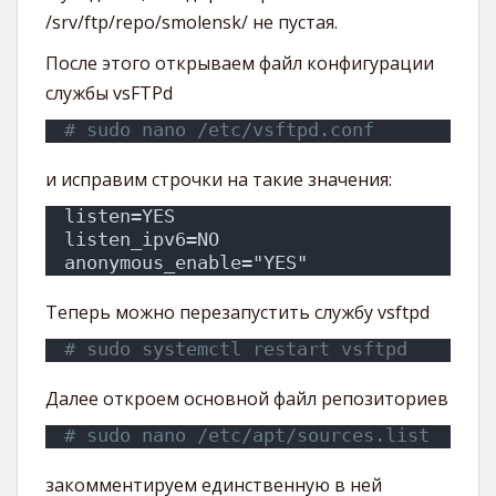
/srv/ftp/repo/smolensk/ не пустая.
После этого открываем файл конфигурации
службы vsFTPd
# sudo nano /etc/vsftpd.conf
и исправим строчки на такие значения:
listen=YES
listen_ipv6=NO
anonymous_enable="YES"
Теперь можно перезапустить службу vsftpd
# sudo systemctl restart vsftpd
Далее откроем основной файл репозиториев
# sudo nano /etc/apt/sources.list
закомментируем единственную в ней