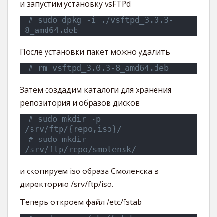
и запустим установку vsFTPd
# sudo dpkg -i ./vsftpd_3.0.3-
8_amd64.deb
После установки пакет можно удалить
# rm vsftpd_3.0.3-8_amd64.deb
Затем создадим каталоги для хранения
репозитория и образов дисков
# sudo mkdir -p 
/srv/ftp/{repo,iso}/
# sudo mkdir 
/srv/ftp/repo/smolensk/
и скопируем iso образа Смоленска в
директорию /srv/ftp/iso.
Теперь откроем файл /etc/fstab