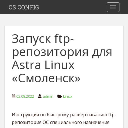
S
OS CONFIG
TOGGLE
k
i
p
t
Запуск ftp-
o
m
репозитория для
a
i
Astra Linux
n
c
«Смоленск»
o
n
t
e
05.08.2022
admin
Linux
n
t
Инструкция по быстрому развёртыванию ftp-
репозитория ОС специального назначения