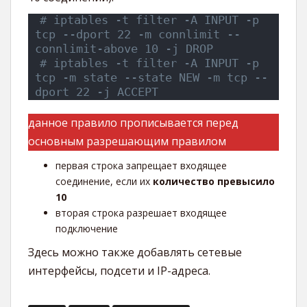
# iptables -t filter -A INPUT -p 
tcp --dport 22 -m connlimit --
connlimit-above 10 -j DROP
# iptables -t filter -A INPUT -p 
tcp -m state --state NEW -m tcp --
dport 22 -j ACCEPT 
данное правило прописывается перед
основным разрешающим правилом
первая строка запрещает входящее
соединение, если их
количество превысило
10
вторая строка разрешает входящее
подключение
Здесь можно также добавлять сетевые
интерфейсы, подсети и IP-адреса.