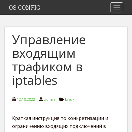
S
OS CONFIG
TOGGLE
k
i
p
t
Управление
o
m
входящим
a
i
трафиком в
n
c
iptables
o
n
t
e
12.10.2022
admin
Linux
n
t
Краткая инструкция по конкретизации и
ограничению входящих подключений в