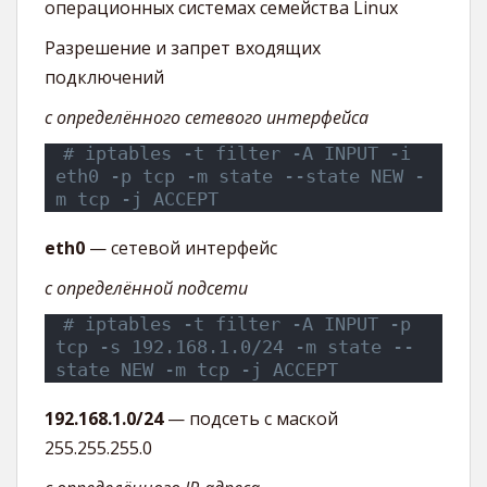
операционных системах семейства Linux
Разрешение и запрет входящих
подключений
с определённого сетевого интерфейса
# iptables -t filter -A INPUT -i 
eth0 -p tcp -m state --state NEW -
m tcp -j ACCEPT
eth0
— сетевой интерфейс
с определённой подсети
# iptables -t filter -A INPUT -p 
tcp -s 192.168.1.0/24 -m state --
state NEW -m tcp -j ACCEPT
192.168.1.0/24
— подсеть с маской
255.255.255.0