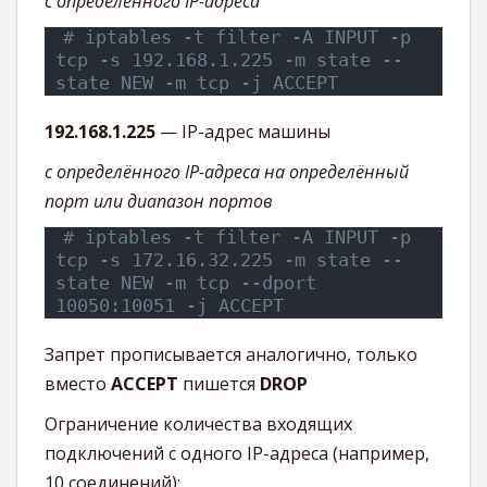
с определённого IP-адреса
# iptables -t filter -A INPUT -p 
tcp -s 192.168.1.225 -m state --
state NEW -m tcp -j ACCEPT
192.168.1.225
— IP-адрес машины
с определённого IP-адреса на определённый
порт или диапазон портов
# iptables -t filter -A INPUT -p 
tcp -s 172.16.32.225 -m state --
state NEW -m tcp --dport 
10050:10051 -j ACCEPT
Запрет прописывается аналогично, только
вместо
ACCEPT
пишется
DROP
Ограничение количества входящих
подключений с одного IP-адреса (например,
10 соединений):