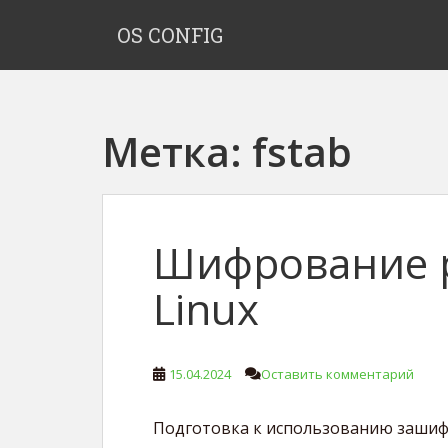
S
OS CONFIG
k
i
p
t
o
Метка:
fstab
m
a
i
n
c
Шифрование р
o
n
Linux
t
e
n
15.04.2024
Оставить комментарий
t
Подготовка к использованию зашифр