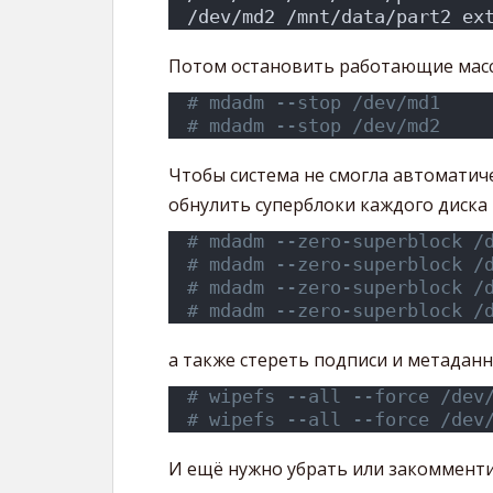
/dev/md2 /mnt/data/part2 ex
Потом остановить работающие мас
# mdadm --stop /dev/md1
# mdadm --stop /dev/md2
Чтобы система не смогла автоматич
обнулить суперблоки каждого диска 
# mdadm --zero-superblock /
# mdadm --zero-superblock /
# mdadm --zero-superblock /
# mdadm --zero-superblock /
а также стереть подписи и метаданн
# wipefs --all --force /dev
# wipefs --all --force /dev
И ещё нужно убрать или закомменти