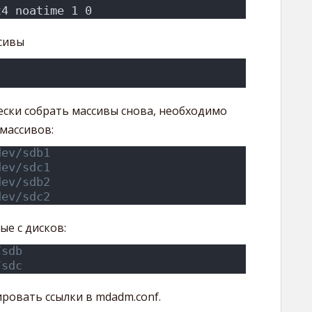
t4 noatime 1 0
сивы
ески собрать массивы снова, необходимо
массивов:
dev/sdb1
dev/sdc1
dev/sdb2
dev/sdc2
ые с дисков:
/sdb
/sdc
ровать ссылки в mdadm.conf.