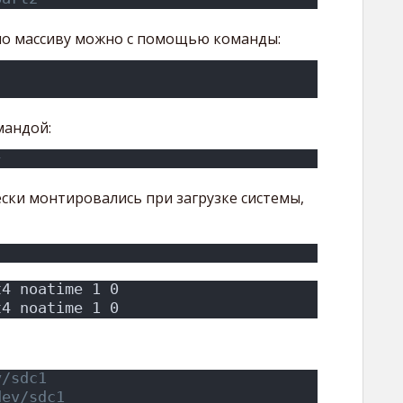
о массиву можно с помощью команды:
мандой:
}
ски монтировались при загрузке системы,
t4 noatime 1 0
t4 noatime 1 0
v/sdc1
dev/sdc1