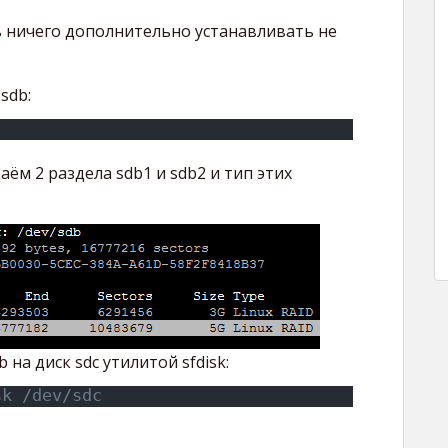
сь ничего дополнительно устанавливать не
sdb:
ём 2 раздела sdb1 и sdb2 и тип этих
на диск sdc утилитой sfdisk:
sk /dev/sdc