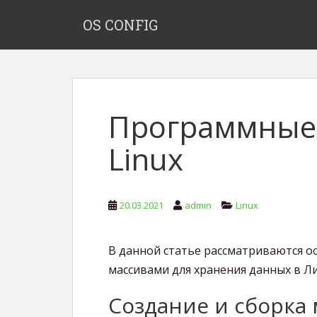
S
OS CONFIG
k
i
p
t
o
m
Программные 
a
i
Linux
n
c
o
n
20.03.2021
admin
Linux
t
e
В данной статье рассматриваются 
n
t
массивами для хранения данных в Л
Создание и сборка