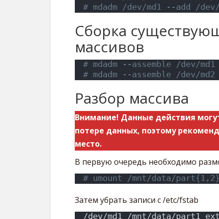
# mdadm /dev/md1 --add /dev
Сборка существующ
массивов
# mdadm --assemble /dev/md1
# mdadm --assemble /dev/md2
Разбор массива
Внимание! Данные действия могут
потере данных, поэтому рекоменд
место.
В первую очередь необходимо разм
# umount /mnt/data/part{1,2
Затем убрать записи с /etc/fstab
/dev/md1 /mnt/data/part1 ex