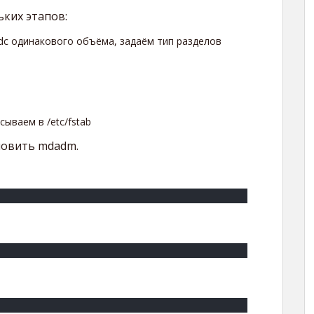
ьких этапов:
sdc одинакового объёма, задаём тип разделов
ываем в /etc/fstab
новить mdadm.