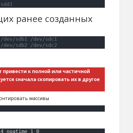
/sdd1
их ранее созданных
 /dev/sdb1 /dev/sdc1
 /dev/sdb2 /dev/sdc2
 привести к полной или частичной
уется сначала скопировать их в другое
онтировать массивы
}
t4 noatime 1 0