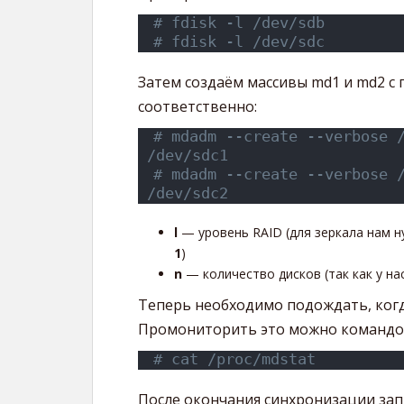
# fdisk -l /dev/sdb
# fdisk -l /dev/sdc
Затем создаём массивы md1 и md2 с
соответственно:
# mdadm --create --verbose /
/dev/sdc1
# mdadm --create --verbose /
/dev/sdc2
l
— уровень RAID (для зеркала нам н
1
)
n
— количество дисков (так как у на
Теперь необходимо подождать, когд
Промониторить это можно команд
# cat /proc/mdstat
После окончания синхронизации зап