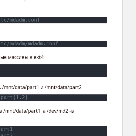
etc/mdadm.conf
etc/mdadm/mdadm.conf
е массивы в ext4:
/mnt/data/part1 и /mnt/data/part2
/part{1,2}
/mnt/data/part1, а /dev/md2 -в
part1
part2