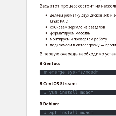
Весь этот процесс состоит из нескол
делаем разметку двух дисков sdb и 
Linux RAID
собираем зеркало из разделов
форматируем массивы
монтируем и проверяем работу
подключаем в автозагрузку — пропис
В первую очередь необходимо уста
В Gentoo:
# emerge sys-fs/mdadm
В CentOS Stream:
# yum install mdadm
В Debian:
# apt install mdadm