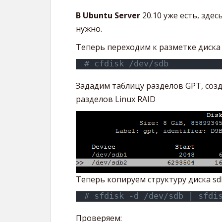
В Ubuntu Server
20.10 уже есть, зде
нужно.
Теперь переходим к разметке диска 
# cfdisk /dev/sdb
Зададим таблицу разделов GPT, созда
разделов Linux RAID
Теперь копируем структуру диска sdb 
# sfdisk -d /dev/sdb | sfdi
Проверяем: