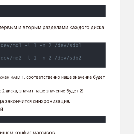
 первым и вторым разделами каждого диска
dev/md1 -l 1 -n 2 /dev/sdb1 
dev/md2 -l 1 -n 2 /dev/sdb2 
ужен RAID 1, соответственно наше значение будет
с 2 диска, значит наше значение будет
2
)
а закончится синхронизация.
ой
ишем конфиг массивов.