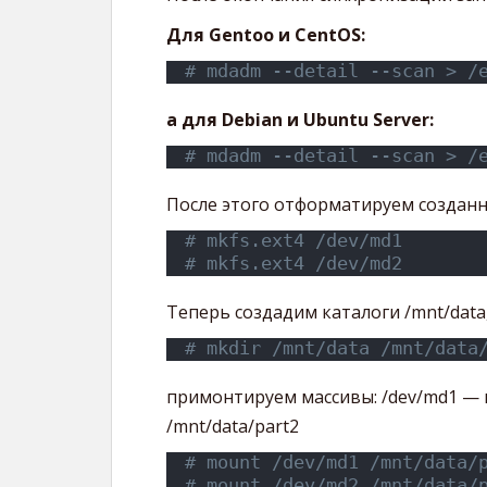
Для Gentoo и CentOS:
# mdadm --detail --scan > /
а для Debian и Ubuntu Server:
# mdadm --detail --scan > /
После этого отформатируем созданны
# mkfs.ext4 /dev/md1
# mkfs.ext4 /dev/md2
Теперь создадим каталоги /mnt/data, 
# mkdir /mnt/data /mnt/data
примонтируем массивы: /dev/md1 — в 
/mnt/data/part2
# mount /dev/md1 /mnt/data/
# mount /dev/md2 /mnt/data/