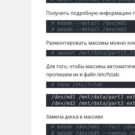
Получить подробную информацию п
# mdadm --detail /dev/md1
# mdadm --detail /dev/md2
Размонтировать массивы можно ко
# umount /mnt/data/part{1,2
Для того, чтобы массивы автоматиче
пропишем их в файл /etc/fstab:
# nano /etc/fstab
/dev/md1 /mnt/data/part1 ex
/dev/md2 /mnt/data/part2 ex
Замена диска в массиве
# mdadm /dev/md1 --fail /de
# mdadm /dev/md1 --remove /