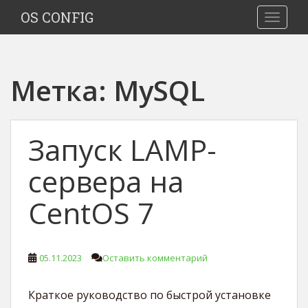
S
OS CONFIG
TOGGLE
k
i
p
t
Метка:
MySQL
o
m
a
i
Запуск LAMP-
n
c
сервера на
o
n
CentOS 7
t
e
n
05.11.2023
Оставить комментарий
t
Краткое руководство по быстрой установке