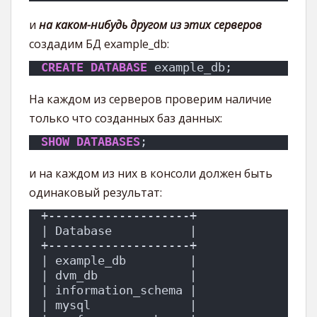
и
на каком-нибудь другом из этих серверов
создадим БД example_db:
CREATE
DATABASE
 example_db;
На каждом из серверов проверим наличие
только что созданных баз данных:
SHOW
DATABASES
;
и на каждом из них в консоли должен быть
одинаковый результат:
+--------------------+
| Database           |
+--------------------+
| example_db         |
| dvm_db             |
| information_schema |
| mysql              |