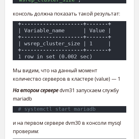
консоль должна показать такой результат:
+--------------------+-------+
| Variable_name      | Value |
+--------------------+-------+
| wsrep_cluster_size | 1     |
+--------------------+-------+
1 row in set (0.002 sec)
Мы видим, что на данный момент
количество серверов в кластере (value) — 1
На втором сервере
dvm31 запускаем службу
mariadb
# systemctl start mariadb
и на первом сервере dvm30 в консоли mysql
проверим: