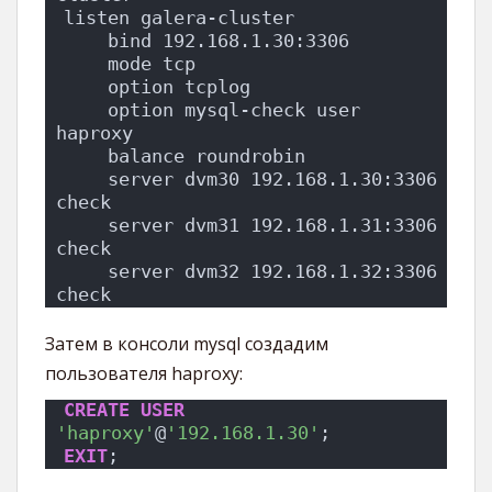
listen galera-cluster
    bind 192.168.1.30:3306
    mode tcp
    option tcplog
    option mysql-check user 
haproxy
    balance roundrobin
    server dvm30 192.168.1.30:3306 
check
    server dvm31 192.168.1.31:3306 
check
    server dvm32 192.168.1.32:3306 
check
Затем в консоли mysql создадим
пользователя haproxy:
CREATE
USER
'haproxy'
@
'192.168.1.30'
;
EXIT
;