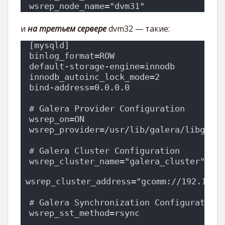
wsrep_node_name="dvm31"
и
на третьем сервере
dvm32 — такие:
[mysqld]
binlog_format=ROW
default-storage-engine=innodb
innodb_autoinc_lock_mode=2
bind-address=0.0.0.0
# Galera Provider Configuration
wsrep_on=ON
wsrep_provider=/usr/lib/galera/libgaler
# Galera Cluster Configuration
wsrep_cluster_name="galera_cluster"
wsrep_cluster_address="gcomm://192.168.
# Galera Synchronization Configuration
wsrep_sst_method=rsync