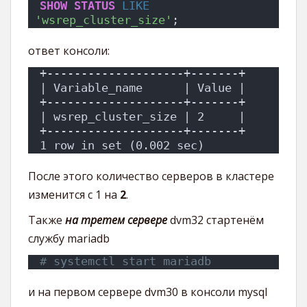
SHOW
STATUS
LIKE
'wsrep_cluster_size'
;
ответ консоли:
+--------------------+-------+
| Variable_name      | Value |
+--------------------+-------+
| wsrep_cluster_size | 2     |
+--------------------+-------+
1 row in set (0.002 sec)
После этого количество серверов в кластере
изменится с 1 на
2
.
Также
на третем сервере
dvm32 стартенём
службу mariadb
# systemctl start mariadb
и на первом сервере dvm30 в консоли mysql