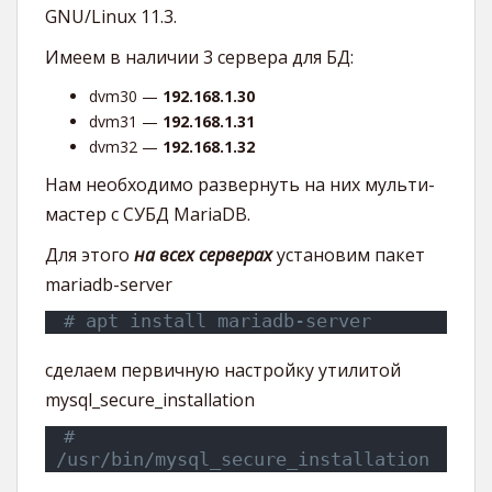
GNU/Linux 11.3.
Имеем в наличии 3 сервера для БД:
dvm30 —
192.168.1.30
dvm31 —
192.168.1.31
dvm32 —
192.168.1.32
Нам необходимо развернуть на них мульти-
мастер с СУБД MariaDB.
Для этого
на всех серверах
установим пакет
mariadb-server
# apt install mariadb-server
сделаем первичную настройку утилитой
mysql_secure_installation
# 
/usr/bin/mysql_secure_installation