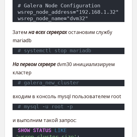
# Galera Node Configuration
wsrep_node_address="192.168.1.32"
wsrep_node_name="dvm32"
Затем
на всех серверах
остановим службу
mariadb
# systemctl stop mariadb
На первом сервере
dvm30 инициализируем
кластер
# galera_new_cluster
входим в консоль mysql пользователем root
# mysql -u root -p
и выполним такой запрос:
SHOW
STATUS
LIKE
'wsrep_cluster_size'
;