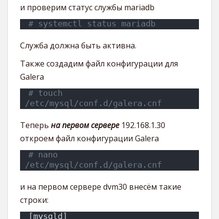
и проверим статус службы mariadb
# systemctl status mariadb
Служба должна быть активна.
Также создадим файл конфигурации для
Galera
# touch 
/etc/mysql/conf.d/galera.cnf
Теперь
на первом сервере
192.168.1.30
откроем файл конфигурации Galera
# nano 
/etc/mysql/conf.d/galera.cnf
и на первом сервере dvm30 внесём такие
строки:
[mysqld]