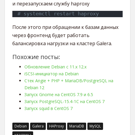
и перезапускаем службу haproxy
# systemctl restart haproxy
После этого при обращении к базам данных
через фронтенд будет работать
балансировка нагрузки на кластер Galera.
Похожие посты:
Обновление Debian с 11.x 12.x
iSCSI-инициатор на Debian
Стек Angie + PHP + MariaDB/PostgreSQL на
Debian 12
Запуск Gnome на CentOS 7.9 и 6.5
Запуск PostgreSQL-15.4-1C на CentOS 7
Запуск squid в CentOS 7
Debian
Galera
HAProxy
MariaDB
MySQL
кластеры