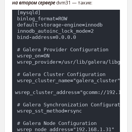
на втором сервере
dvm31 — такие:
[mysqld]
binlog_format=ROW
default-storage-engine=innodb
innodb_autoinc_lock_mode=2
bind-address=0.0.0.0
# Galera Provider Configuration
wsrep_on=ON
wsrep_provider=/usr/lib/galera/libgaler
# Galera Cluster Configuration
wsrep_cluster_name="galera_cluster"
wsrep_cluster_address="gcomm://192.168.
# Galera Synchronization Configuration
wsrep_sst_method=rsync
# Galera Node Configuration
wsrep_node_address="192.168.1.31"