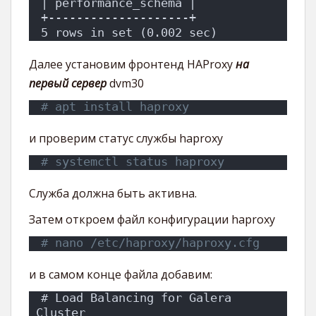
| performance_schema |
+--------------------+
5 rows in set (0.002 sec)
Далее установим фронтенд HAProxy
на
первый сервер
dvm30
# apt install haproxy
и проверим статус службы haproxy
# systemctl status haproxy
Служба должна быть активна.
Затем откроем файл конфигурации haproxy
# nano /etc/haproxy/haproxy.cfg
и в самом конце файла добавим:
# Load Balancing for Galera 
Cluster