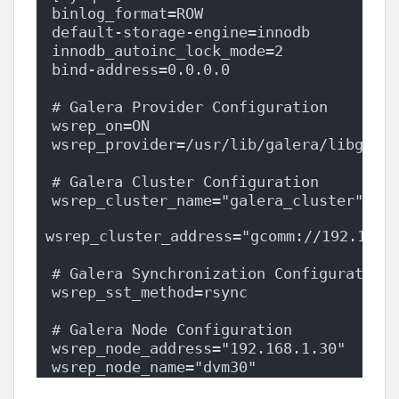
binlog_format=ROW
default-storage-engine=innodb
innodb_autoinc_lock_mode=2
bind-address=0.0.0.0
# Galera Provider Configuration
wsrep_on=ON
wsrep_provider=/usr/lib/galera/libgaler
# Galera Cluster Configuration
wsrep_cluster_name="galera_cluster"
wsrep_cluster_address="gcomm://192.168.
# Galera Synchronization Configuration
wsrep_sst_method=rsync
# Galera Node Configuration
wsrep_node_address="192.168.1.30"
wsrep_node_name="dvm30"