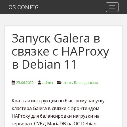
S
OS CONFIG
TOGGLE
k
i
p
t
Запуск Galera в
o
m
связке с HAProxy
a
i
в Debian 11
n
c
o
n
,
25.06.2022
admin
Linux
Базы данных
t
e
Краткая инструкция по быстрому запуску
n
t
кластера Galera в связке с фронтендом
HAProxy для балансировки нагрузки на
сервера с СУБД MariaDB на ОС Debian