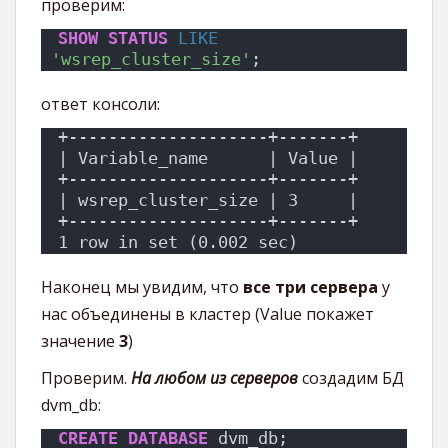
проверим:
SHOW
STATUS
LIKE
'wsrep_cluster_size'
;
ответ консоли:
+--------------------+-------+
| Variable_name      | Value |
+--------------------+-------+
| wsrep_cluster_size | 3     |
+--------------------+-------+
1 row in set (0.002 sec)
Наконец мы увидим, что
все три сервера
у
нас объединены в кластер (Value покажет
значение
3
)
Проверим.
На любом из серверов
создадим БД
dvm_db:
CREATE
DATABASE
 dvm_db;