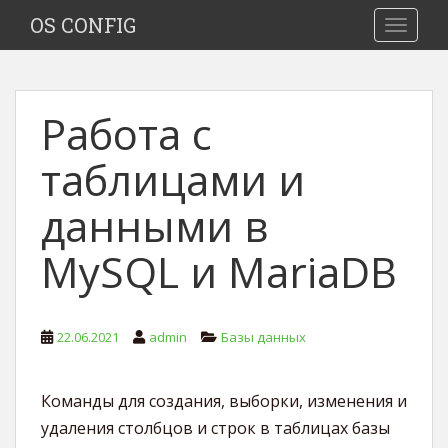
S
OS CONFIG
TOGGLE
k
i
p
t
Работа с
o
m
таблицами и
a
i
данными в
n
c
MySQL и MariaDB
o
n
t
e
22.06.2021
admin
Базы данных
n
t
Команды для создания, выборки, изменения и
удаления столбцов и строк в таблицах базы