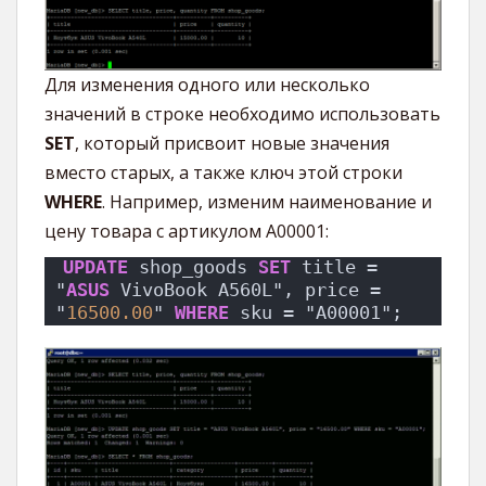
Для изменения одного или несколько
значений в строке необходимо использовать
SET
, который присвоит новые значения
вместо старых, а также ключ этой строки
WHERE
. Например, изменим наименование и
цену товара с артикулом A00001:
UPDATE
 shop_goods 
SET
 title = 
"
ASUS
 VivoBook A560L", price = 
"
16500.00
" 
WHERE
 sku = "A00001";