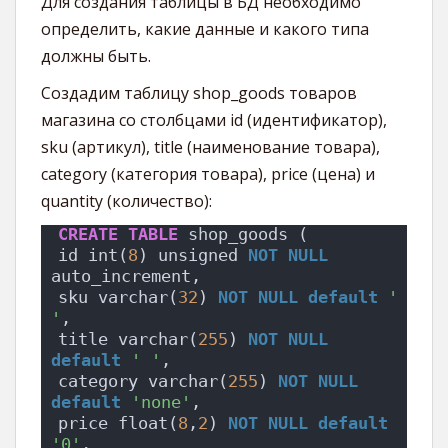
Для создания таблицы в БД необходимо
определить, какие данные и какого типа
должны быть.
Создадим таблицу shop_goods товаров
магазина со столбцами id (идентификатор),
sku (артикул), title (наименование товара),
category (категория товара), price (цена) и
quantity (количество):
CREATE
TABLE
 shop_goods (
id int(
8
) unsigned 
NOT NULL
auto_increment,
sku varchar(
32
) 
NOT NULL
default
' 
'
,
title varchar(
255
) 
NOT NULL
default
' '
,
category varchar(
255
) 
NOT NULL
default
'none'
,
price float(
8
,
2
) 
NOT NULL
default
'0'
,