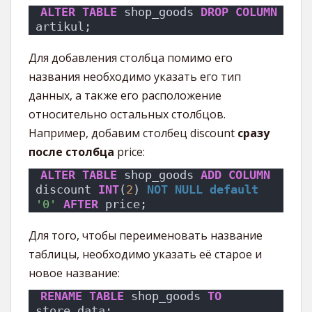
ALTER
TABLE
 shop_goods 
DROP
COLUMN
artikul;
Для добавления столбца помимо его
названия необходимо указать его тип
данных, а также его расположение
относительно остальных столбцов.
Например, добавим столбец discount
сразу
после столбца
price:
ALTER
TABLE
 shop_goods 
ADD
COLUMN
discount 
INT
(
2
) 
NOT NULL
default
'0'
AFTER
 price;
Для того, чтобы переименовать название
таблицы, необходимо указать её старое и
новое название:
RENAME
TABLE
 shop_goods 
TO
store_data;