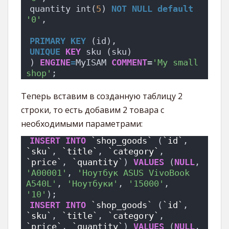
quantity int(
5
) 
NOT NULL
default
'0'
,
PRIMARY KEY
 (id),
UNIQUE
KEY
 sku (sku)
) 
ENGINE
=
MyISAM 
COMMENT
=
'My small 
shop'
;
Теперь вставим в созданную таблицу 2
строки, то есть добавим 2 товара с
необходимыми параметрами:
INSERT
INTO
`shop_goods`
 (
`id`
, 
`sku`
, 
`title`
, 
`category`
, 
`price`
, 
`quantity`
) 
VALUES
 (
NULL
, 
'A00001'
, 
'Ноутбук ASUS VivoBook 
A540L'
, 
'Ноутбуки'
, 
'15000'
, 
'10'
);
INSERT
INTO
`shop_goods`
 (
`id`
, 
`sku`
, 
`title`
, 
`category`
, 
`price`
, 
`quantity`
) 
VALUES
 (
NULL
, 