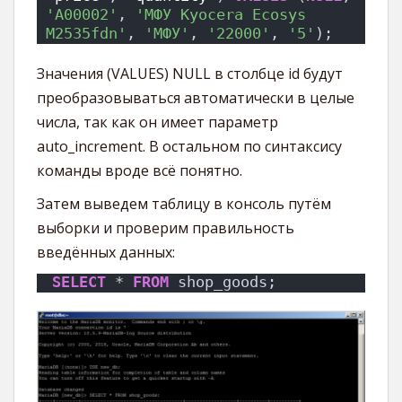
'A00002'
, 
'МФУ Kyocera Ecosys 
M2535fdn'
, 
'МФУ'
, 
'22000'
, 
'5'
);
Значения (VALUES) NULL в столбце id будут
преобразовываться автоматически в целые
числа, так как он имеет параметр
auto_increment. В остальном по синтаксису
команды вроде всё понятно.
Затем выведем таблицу в консоль путём
выборки и проверим правильность
введённых данных:
SELECT
 * 
FROM
 shop_goods;