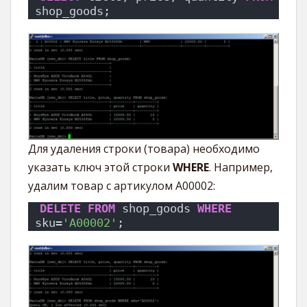
shop_goods;
Для удаления строки (товара) необходимо
указать ключ этой строки
WHERE
. Например,
удалим товар с артикулом A00002:
DELETE
FROM
 shop_goods 
WHERE
sku=
'A00002'
;