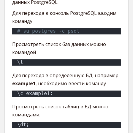
данных PostgreSQL.
Для перехода в консоль PostgreSQL вводим
команду
# su postgres -c psql
Просмотреть список баз данных можно
командой
\l
Для перехода в определённую БД, например
example1
, необходимо ввести команду
\c example1;
Просмотреть список таблиц в БД можно
командами:
\dt;