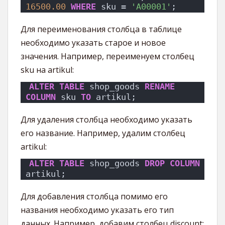
16500.00
WHERE
 sku = 
'A00001'
;
Для переименования столбца в таблице
необходимо указать старое и новое
значения. Например, переименуем столбец
sku на artikul:
ALTER
TABLE
 shop_goods 
RENAME
COLUMN
 sku 
TO
 artikul;
Для удаления столбца необходимо указать
его название. Например, удалим столбец
artikul:
ALTER
TABLE
 shop_goods 
DROP
COLUMN
artikul;
Для добавления столбца помимо его
названия необходимо указать его тип
данных. Например, добавим столбец discount: