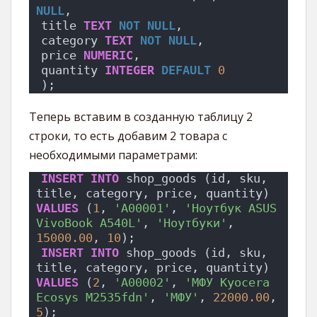
NULL
,
title 
TEXT
NOT NULL
,
category 
TEXT
NOT NULL
,
price 
NUMERIC
,
quantity 
INTEGER
DEFAULT
0
);
Теперь вставим в созданную таблицу 2
строки, то есть добавим 2 товара с
необходимыми параметрами:
INSERT
INTO
 shop_goods (id, sku, 
title, category, price, quantity) 
VALUES
 (
1
, 
'A00001'
, 
'Ноутбук ASUS 
VivoBook A540L'
, 
'Ноутбуки'
, 
15000.00
, 
10
);
INSERT
INTO
 shop_goods (id, sku, 
title, category, price, quantity) 
VALUES
 (
2
, 
'A00002'
, 
'МФУ Kyocera 
Ecosys M2535fdn'
, 
'МФУ'
, 
22000.00
, 
5
);