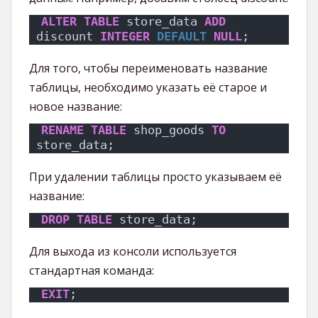
ALTER
TABLE
 store_data 
ADD
discount 
INTEGER
DEFAULT
NULL
;
Для того, чтобы переименовать название
таблицы, необходимо указать её старое и
новое название:
RENAME
TABLE
 shop_goods 
TO
store_data;
При удалении таблицы просто указываем её
название:
DROP
TABLE
 store_data;
Для выхода из консоли используется
стандартная команда:
EXIT
;