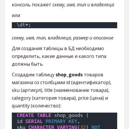
консоль покажет
схему, имя, тип и владелеца
или
\dt+;
схему, имя, тип, владелеца, размер и описание
Для создания таблицы в БД необходимо
определить, какие данные и какого типа
должны быть.
Создадим таблицу
shop_goods
товаров
магазина со столбцами id (идентификатор),
sku (артикул), title (наименование товара),
category (категория товара), price (цена) и
quantity (количество):
CREATE
TABLE
 shop_goods (
id 
SERIAL
PRIMARY KEY
,
sku 
CHARACTER
VARYING
(
32
) 
NOT 