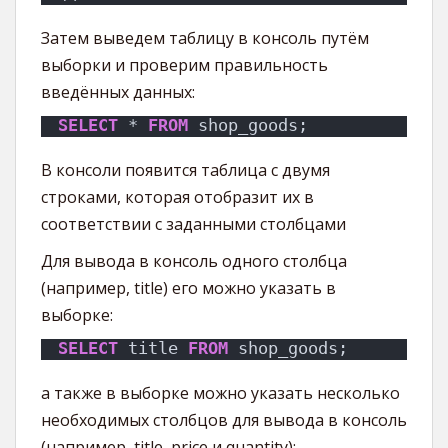
Затем выведем таблицу в консоль путём
выборки и проверим правильность
введённых данных:
SELECT
 * 
FROM
 shop_goods;
В консоли появится таблица с двумя
строками, которая отобразит их в
соответствии с заданными столбцами
Для вывода в консоль одного столбца
(например, title) его можно указать в
выборке:
SELECT
 title 
FROM
 shop_goods;
а также в выборке можно указать несколько
необходимых столбцов для вывода в консоль
(например, title, price и quantity):