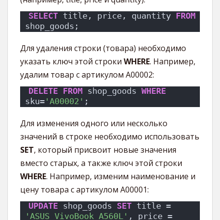
SELECT
 title, price, quantity 
FROM
shop_goods;
Для удаления строки (товара) необходимо
указать ключ этой строки
WHERE
. Например,
удалим товар с артикулом A00002:
DELETE
FROM
 shop_goods 
WHERE
sku=
'A00002'
;
Для изменения одного или несколько
значений в строке необходимо использовать
SET
, который присвоит новые значения
вместо старых, а также ключ этой строки
WHERE
. Например, изменим наименование и
цену товара с артикулом A00001:
UPDATE
 shop_goods 
SET
 title = 
'ASUS VivoBook A560L'
, price = 