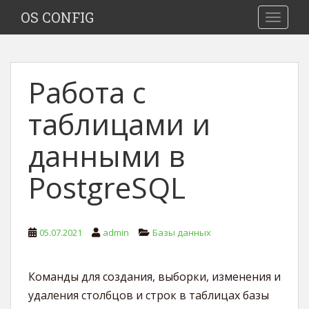
S
OS CONFIG
TOGGLE
k
i
p
t
Работа с
o
m
таблицами и
a
i
данными в
n
c
PostgreSQL
o
n
t
e
05.07.2021
admin
Базы данных
n
t
Команды для создания, выборки, изменения и
удаления столбцов и строк в таблицах базы